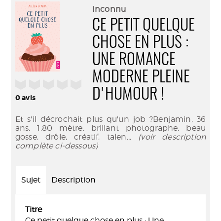
(Nouve
par
Inconnu
fenêtr
mail
CE PETIT QUELQUE
CHOSE EN PLUS :
UNE ROMANCE
MODERNE PLEINE
/5
D'HUMOUR !
0
avis
Et s'il décrochait plus qu'un job ?Benjamin, 36
ans, 1,80 mètre, brillant photographe, beau
gosse, drôle, créatif, talen
... (voir description
complète ci-dessous)
Sujet
Description
Titre
Ce petit quelque chose en plus : Une