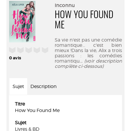
(Nouve
par
Inconnu
fenêtr
mail
HOW YOU FOUND
ME
Sa vie n'est pas une comédie
romantique... c'est bien
/5
mieux !Dans la vie, Alix a trois
passions : les comédies
0
avis
romantiqu
... (voir description
complète ci-dessous)
Sujet
Description
Titre
How You Found Me
Sujet
Livres & BD