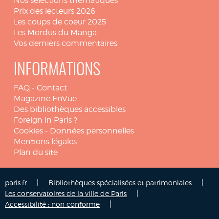
Nos sélections thématiques
Prix des lecteurs 2026
Les coups de coeur 2025
Les Mordus du Manga
Vos derniers commentaires
INFORMATIONS
FAQ
-
Contact
Magazine EnVue
Des bibliothèques accessibles
Foreign in Paris ?
Cookies
-
Données personnelles
Mentions légales
Plan du site
|
|
paris.fr
Bibliothèques spécialisées et patrimoniales
|
Les conservatoires de la ville de Paris
|
Accessibilité : non conforme