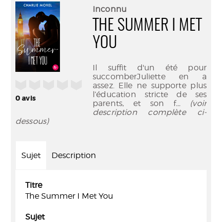
(Nouve
par
Inconnu
fenêtr
mail
THE SUMMER I MET
YOU
Il suffit d'un été pour
succomberJuliette en a
/5
assez. Elle ne supporte plus
l’éducation stricte de ses
0
avis
parents, et son f
... (voir
description complète ci-
dessous)
Sujet
Description
Titre
The Summer I Met You
Sujet