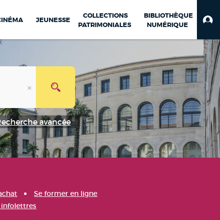
COLLECTIONS
BIBLIOTHÈQUE
CINÉMA
JEUNESSE
PATRIMONIALES
NUMÉRIQUE
Recherche avancée
achat
Se former en ligne
infolettres