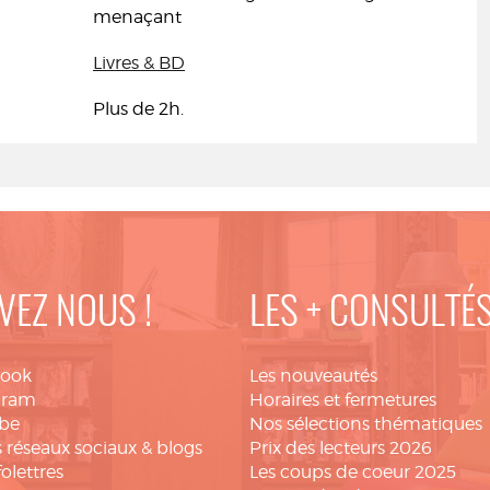
menaçant
Livres & BD
Plus de 2h.
VEZ NOUS !
LES + CONSULTÉ
book
Les nouveautés
gram
Horaires et fermetures
be
Nos sélections thématiques
 réseaux sociaux & blogs
Prix des lecteurs 2026
folettres
Les coups de coeur 2025