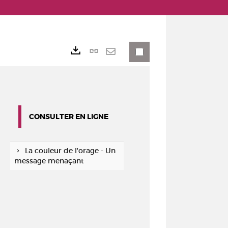
Lien
Exports
permanent
Envoyer
(Nouvelle
par
fenêtre)
mail
CONSULTER EN LIGNE
La couleur de l'orage - Un
message menaçant