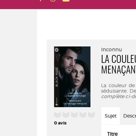
Inconnu
LA COULE
MENAÇAN
La couleur de 
séduisante. D
complète ci-d
/5
Sujet
Descr
0
avis
Titre