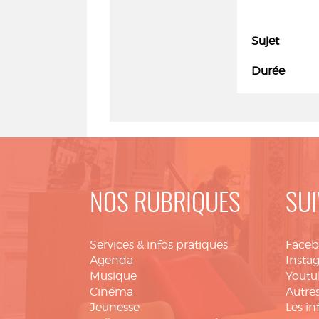
Sujet
Durée
NOS RUBRIQUES
SUI
Services & infos pratiques
Face
Agenda
Insta
Musique
Youtu
Cinéma
Autres
Jeunesse
Les in