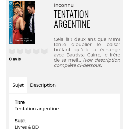
(Nouve
par
Inconnu
fenêtr
mail
TENTATION
ARGENTINE
Cela fait deux ans que Mimi
tente d’oublier le baiser
brûlant qu’elle a échangé
/5
avec Bautista Caine, le frère
0
avis
de sa meil
... (voir description
complète ci-dessous)
Sujet
Description
Titre
Tentation argentine
Sujet
Livres & BD