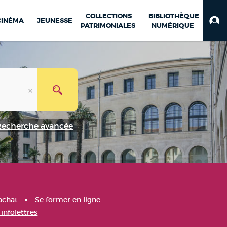
COLLECTIONS
BIBLIOTHÈQUE
CINÉMA
JEUNESSE
PATRIMONIALES
NUMÉRIQUE
Recherche avancée
achat
Se former en ligne
infolettres