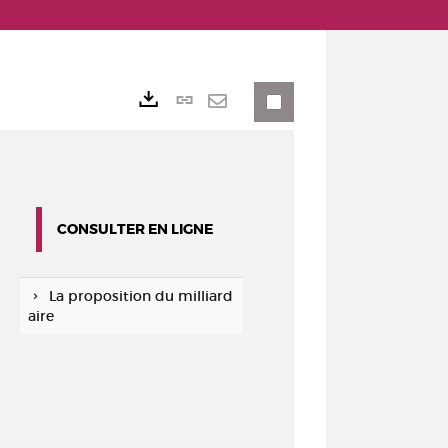
Lien
Exports
permanent
Envoyer
(Nouvelle
par
fenêtre)
mail
CONSULTER EN LIGNE
La proposition du milliard
aire