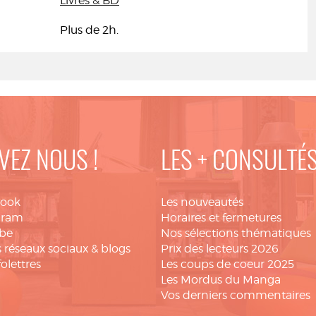
Livres & BD
Plus de 2h.
VEZ NOUS !
LES + CONSULTÉ
book
Les nouveautés
gram
Horaires et fermetures
be
Nos sélections thématiques
 réseaux sociaux & blogs
Prix des lecteurs 2026
folettres
Les coups de coeur 2025
Les Mordus du Manga
Vos derniers commentaires