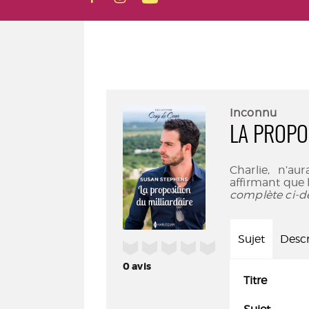
Inconnu
LA PROPO
Charlie, n’au
affirmant que l
complète ci-d
Sujet
Descr
/5
0
avis
Titre