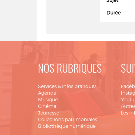
Sujet
Durée
NOS RUBRIQUES
SUI
Services & infos pratiques
Face
Agenda
Insta
Musique
Youtu
Cinéma
Autres
Jeunesse
Les in
Collections patrimoniales
Bibliothèque numérique