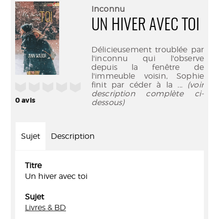
(Nouve
par
Inconnu
fenêtr
mail
UN HIVER AVEC TOI
Délicieusement troublée par
l'inconnu qui l'observe
depuis la fenêtre de
l'immeuble voisin, Sophie
finit par céder à la
... (voir
/5
description complète ci-
0
avis
dessous)
Sujet
Description
Titre
Un hiver avec toi
Sujet
Livres & BD