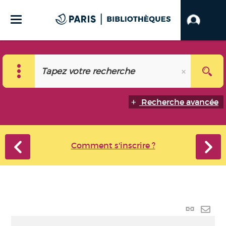
Recherche avancée
Comment s'inscrire ?
Lien
perma
Envo