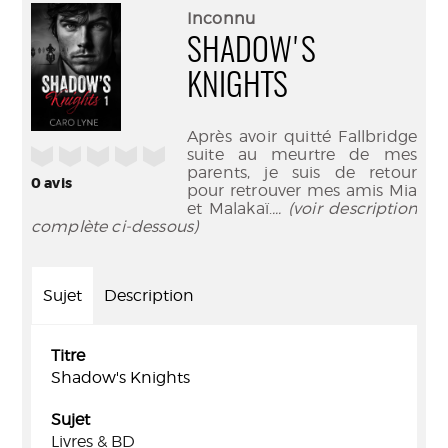
(Nouve
par
Inconnu
fenêtr
mail
SHADOW'S
KNIGHTS
Après avoir quitté Fallbridge
/5
suite au meurtre de mes
parents, je suis de retour
0
avis
pour retrouver mes amis Mia
et Malakaï.
... (voir description
complète ci-dessous)
Sujet
Description
Titre
Shadow's Knights
Sujet
Livres & BD