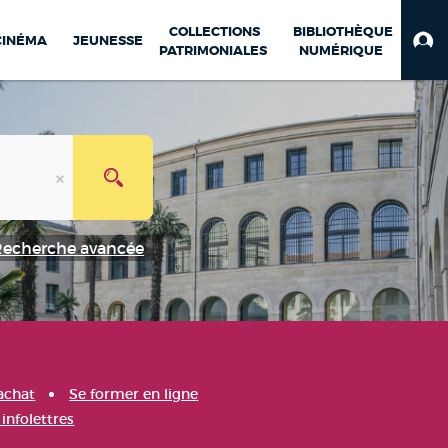
COLLECTIONS
BIBLIOTHÈQUE
CINÉMA
JEUNESSE
PATRIMONIALES
NUMÉRIQUE
Recherche avancée
achat
Se former en ligne
infolettres