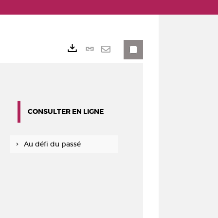
Lien
Exports
permanent
Envoyer
(Nouvelle
par
fenêtre)
mail
CONSULTER EN LIGNE
Au défi du passé