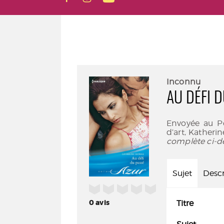
Inconnu
AU DÉFI 
Envoyée au Po
d’art, Katherin
complète ci-d
Sujet
Descr
/5
0
avis
Titre