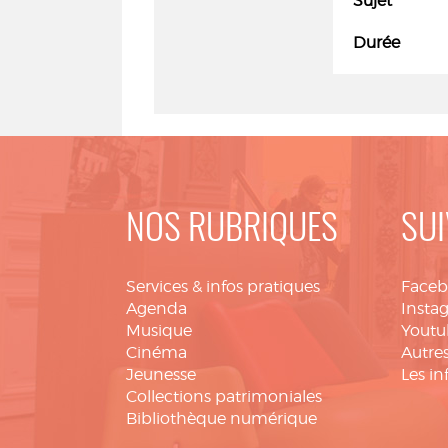
Sujet
Durée
NOS RUBRIQUES
SUI
Services & infos pratiques
Face
Agenda
Insta
Musique
Youtu
Cinéma
Autres
Jeunesse
Les in
Collections patrimoniales
Bibliothèque numérique