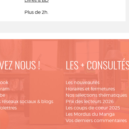
Livres & BD
Plus de 2h.
VEZ NOUS !
LES + CONSULTÉ
book
Les nouveautés
gram
Horaires et fermetures
be
Nos sélections thématiques
 réseaux sociaux & blogs
Prix des lecteurs 2026
folettres
Les coups de coeur 2025
Les Mordus du Manga
Vos derniers commentaires