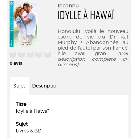
(Nouve
par
Inconnu
fenêtr
mail
IDYLLE À HAWAÏ
Honolulu. Voilà le nouveau
cadre de vie du Dr Kat
Murphy ! Abandonnée au
pied de l’autel par son fiancé,
elle avait gran
... (voir
/5
description complète ci-
0
avis
dessous)
Sujet
Description
Titre
Idylle à Hawaï
Sujet
Livres & BD