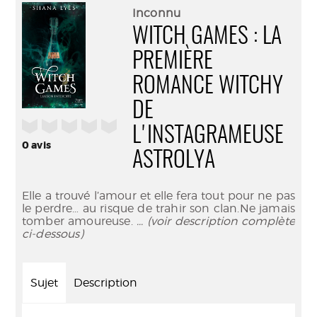
(Nouve
par
Inconnu
fenêtr
mail
WITCH GAMES : LA
PREMIÈRE
ROMANCE WITCHY
DE
/5
L'INSTAGRAMEUSE
0
avis
ASTROLYA
Elle a trouvé l’amour et elle fera tout pour ne pas
le perdre… au risque de trahir son clan.Ne jamais
tomber amoureuse.
... (voir description complète
ci-dessous)
Sujet
Description