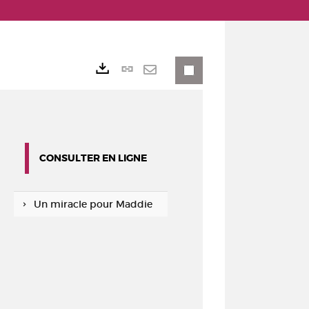
Lien
Exports
permanent
Envoyer
(Nouvelle
par
fenêtre)
mail
CONSULTER EN LIGNE
Un miracle pour Maddie