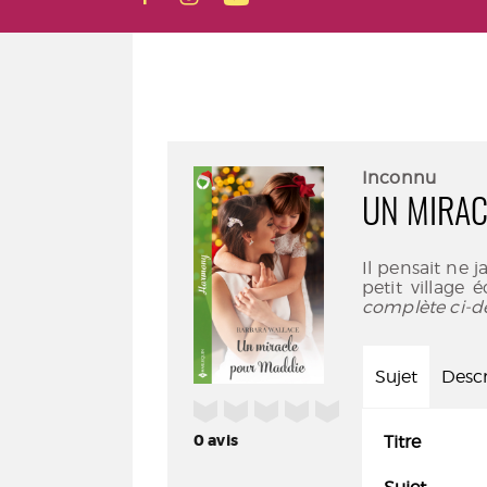
Inconnu
UN MIRAC
Il pensait ne 
petit village 
complète ci-d
Sujet
Descr
/5
0
avis
Titre