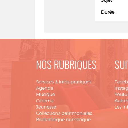
Sujet
Durée
NOS RUBRIQUES
SUI
Services & infos pratiques
Face
Agenda
Insta
Musique
Youtu
Cinéma
Autres
Jeunesse
Les in
Collections patrimoniales
Bibliothèque numérique