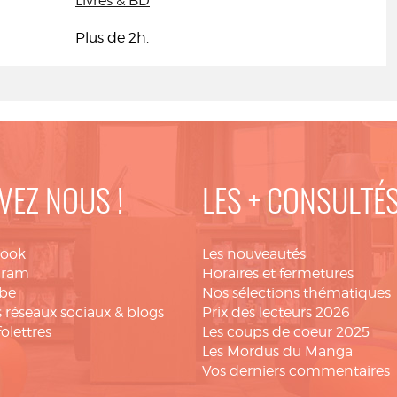
Livres & BD
Plus de 2h.
VEZ NOUS !
LES + CONSULTÉ
book
Les nouveautés
gram
Horaires et fermetures
be
Nos sélections thématiques
 réseaux sociaux & blogs
Prix des lecteurs 2026
folettres
Les coups de coeur 2025
Les Mordus du Manga
Vos derniers commentaires