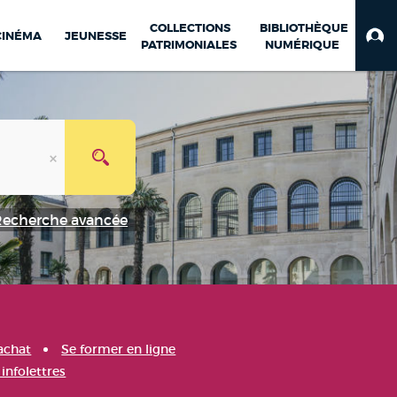
COLLECTIONS
BIBLIOTHÈQUE
CINÉMA
JEUNESSE
PATRIMONIALES
NUMÉRIQUE
Recherche avancée
achat
Se former en ligne
infolettres