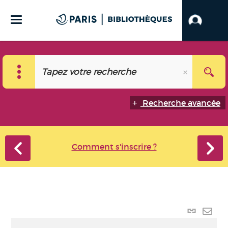
Recherche avancée
Comment s'inscrire ?
Lien
perma
Envo