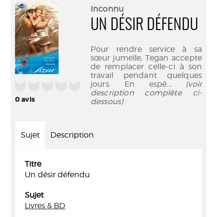
(Nouve
par
Inconnu
fenêtr
mail
UN DÉSIR DÉFENDU
Pour rendre service à sa
sœur jumelle, Tegan accepte
de remplacer celle-ci à son
travail pendant quelques
jours. En espé
... (voir
/5
description complète ci-
0
avis
dessous)
Sujet
Description
Titre
Un désir défendu
Sujet
Livres & BD