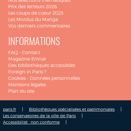
Nos sélections thématiques
Prix des lecteurs 2026
Les coups de coeur 2025
Les Mordus du Manga
Vos derniers commentaires
INFORMATIONS
FAQ
-
Contact
Magazine EnVue
Des bibliothèques accessibles
Foreign in Paris ?
Cookies
-
Données personnelles
Mentions légales
Plan du site
|
|
paris.fr
Bibliothèques spécialisées et patrimoniales
|
Les conservatoires de la ville de Paris
|
Accessibilité : non conforme