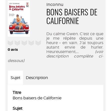
(Nouve
par
Inconnu
fenêtr
mail
BONS BAISERS DE
CALIFORNIE
Du calme Gwen. C’est ce que
je me répète depuis une
/5
heure – en vain. J’ai toujours
autant envie de hurler.
0
avis
Heureusement,
... (voir
description complète ci-
dessous)
Sujet
Description
Titre
Bons baisers de Californie
Sujet