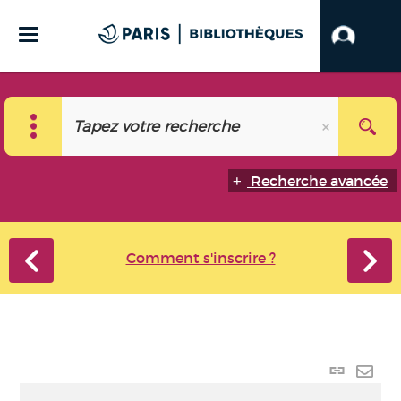
Recherche avancée
Comment s'inscrire ?
Lien
perma
Envo