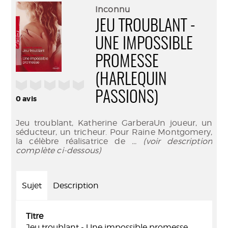
(Nouve
par
Inconnu
fenêtr
mail
JEU TROUBLANT -
UNE IMPOSSIBLE
PROMESSE
(HARLEQUIN
/5
PASSIONS)
0
avis
Jeu troublant, Katherine GarberaUn joueur, un
séducteur, un tricheur. Pour Raine Montgomery,
la célèbre réalisatrice de
... (voir description
complète ci-dessous)
Sujet
Description
Titre
Jeu troublant - Une impossible promesse