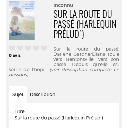
(Nouve
par
Inconnu
fenêtr
mail
SUR LA ROUTE DU
PASSÉ (HARLEQUIN
PRÉLUD')
/5
Sur la route du passé,
Darlene GardnerDiana roule
0
avis
vers Bentonsville, vers son
passé. Depuis qu'elle est
sortie de l'hôpi
... (voir description complète ci-
dessous)
Sujet
Description
Titre
Sur la route du passé (Harlequin Prélud')