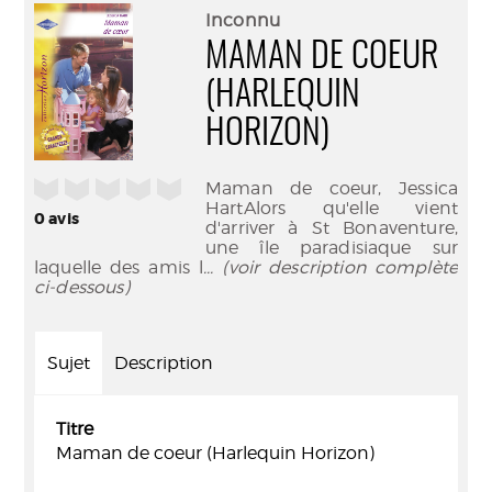
(Nouve
par
Inconnu
fenêtr
mail
MAMAN DE COEUR
(HARLEQUIN
HORIZON)
/5
Maman de coeur, Jessica
HartAlors qu'elle vient
0
avis
d'arriver à St Bonaventure,
une île paradisiaque sur
laquelle des amis l
... (voir description complète
ci-dessous)
Sujet
Description
Titre
Maman de coeur (Harlequin Horizon)