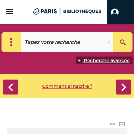
Recherche avancée
Comment s'inscrire ?
Lien
perma
Envo