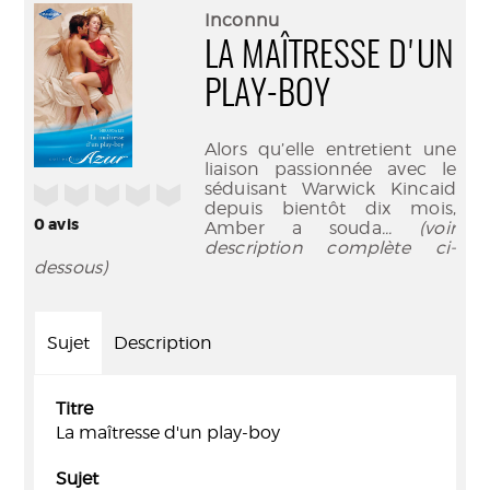
(Nouve
par
Inconnu
fenêtr
mail
LA MAÎTRESSE D'UN
PLAY-BOY
Alors qu’elle entretient une
liaison passionnée avec le
séduisant Warwick Kincaid
/5
depuis bientôt dix mois,
0
avis
Amber a souda
... (voir
description complète ci-
dessous)
Sujet
Description
Titre
La maîtresse d'un play-boy
Sujet