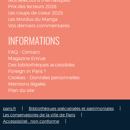
Nos sélections thématiques
Prix des lecteurs 2026
Les coups de coeur 2025
Les Mordus du Manga
Vos derniers commentaires
INFORMATIONS
FAQ
-
Contact
Magazine EnVue
Des bibliothèques accessibles
Foreign in Paris ?
Cookies
-
Données personnelles
Mentions légales
Plan du site
|
|
paris.fr
Bibliothèques spécialisées et patrimoniales
|
Les conservatoires de la ville de Paris
|
Accessibilité : non conforme