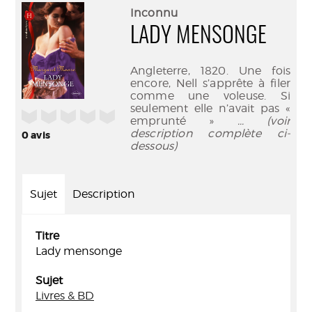
(Nouve
par
Inconnu
fenêtr
mail
LADY MENSONGE
Angleterre, 1820. Une fois
encore, Nell s’apprête à filer
comme une voleuse. Si
seulement elle n’avait pas «
/5
emprunté »
... (voir
description complète ci-
0
avis
dessous)
Sujet
Description
Titre
Lady mensonge
Sujet
Livres & BD