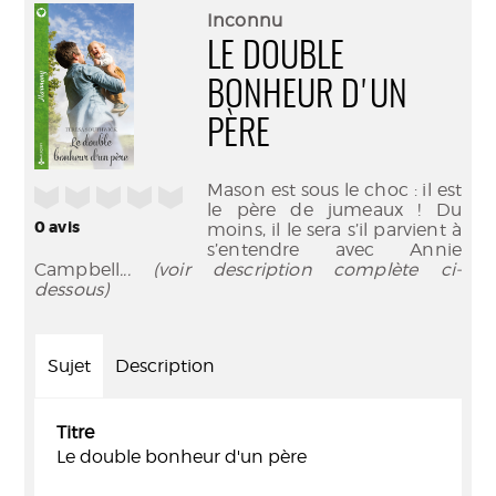
(Nouve
par
Inconnu
fenêtr
mail
LE DOUBLE
BONHEUR D'UN
PÈRE
Mason est sous le choc : il est
/5
le père de jumeaux ! Du
0
avis
moins, il le sera s’il parvient à
s’entendre avec Annie
Campbell
... (voir description complète ci-
dessous)
Sujet
Description
Titre
Le double bonheur d'un père