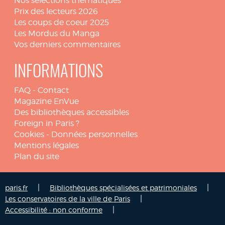
Nos sélections thématiques
Prix des lecteurs 2026
Les coups de coeur 2025
Les Mordus du Manga
Vos derniers commentaires
INFORMATIONS
FAQ
-
Contact
Magazine EnVue
Des bibliothèques accessibles
Foreign in Paris ?
Cookies
-
Données personnelles
Mentions légales
Plan du site
|
|
paris.fr
Bibliothèques spécialisées et patrimoniales
|
Les conservatoires de la ville de Paris
|
Accessibilité : non conforme