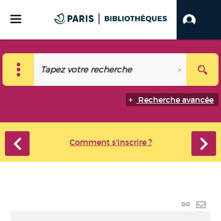
Recherche avancée
Comment s'inscrire ?
Lien
perma
Envo