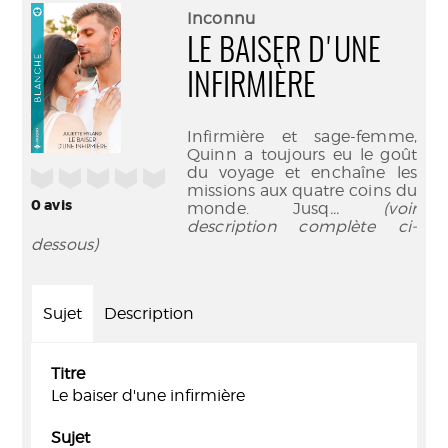
(Nouve
par
Inconnu
fenêtr
mail
LE BAISER D'UNE
INFIRMIÈRE
Infirmière et sage-femme,
Quinn a toujours eu le goût
du voyage et enchaîne les
/5
missions aux quatre coins du
0
avis
monde. Jusq
... (voir
description complète ci-
dessous)
Sujet
Description
Titre
Le baiser d'une infirmière
Sujet