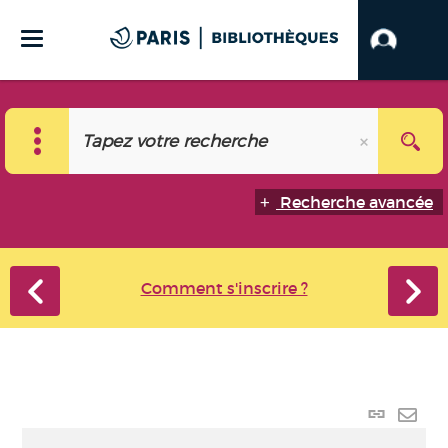
Recherche avancée
Comment s'inscrire ?
Lien
perma
Envo