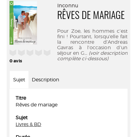
(Nouve
par
Inconnu
fenêtr
mail
RÊVES DE MARIAGE
Pour Zoe, les hommes c’est
fini ! Pourtant, lorsqu’elle fait
la rencontre d’Andreas
Gavras à l’occasion d’un
/5
séjour en G
... (voir description
complète ci-dessous)
0
avis
Sujet
Description
Titre
Rêves de mariage
Sujet
Livres & BD