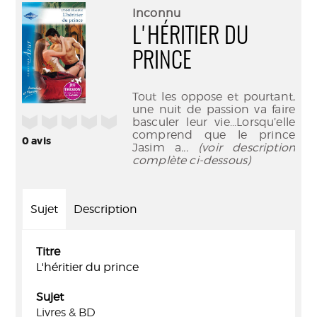
(Nouve
par
Inconnu
fenêtr
mail
L'HÉRITIER DU
PRINCE
Tout les oppose et pourtant,
une nuit de passion va faire
/5
basculer leur vie...Lorsqu’elle
comprend que le prince
0
avis
Jasim a
... (voir description
complète ci-dessous)
Sujet
Description
Titre
L'héritier du prince
Sujet
Livres & BD