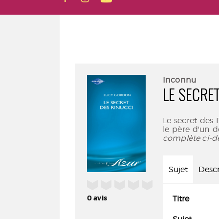
Inconnu
LE SECRE
Le secret des 
le père d'un d
complète ci-d
Sujet
Descr
/5
0
avis
Titre