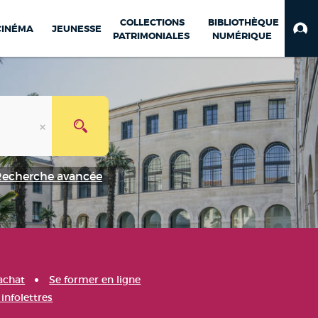
COLLECTIONS
BIBLIOTHÈQUE
CINÉMA
JEUNESSE
PATRIMONIALES
NUMÉRIQUE
Recherche avancée
achat
Se former en ligne
infolettres