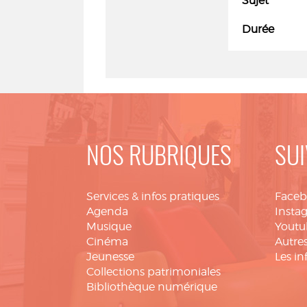
Sujet
Durée
NOS RUBRIQUES
SUI
Services & infos pratiques
Face
Agenda
Insta
Musique
Youtu
Cinéma
Autres
Jeunesse
Les in
Collections patrimoniales
Bibliothèque numérique