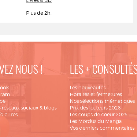
Livres & BD
Plus de 2h.
VEZ NOUS !
LES + CONSULTÉ
book
Les nouveautés
gram
Horaires et fermetures
be
Nos sélections thématiques
 réseaux sociaux & blogs
Prix des lecteurs 2026
folettres
Les coups de coeur 2025
Les Mordus du Manga
Vos derniers commentaires