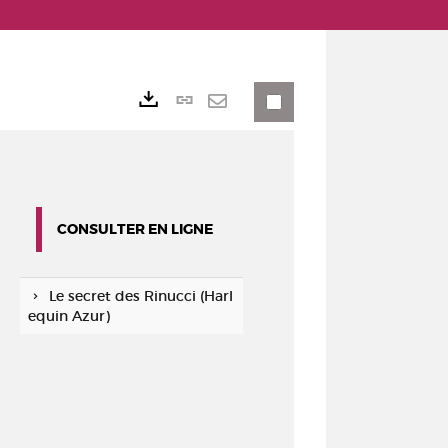
Lien
Exports
permanent
Envoyer
(Nouvelle
par
fenêtre)
mail
CONSULTER EN LIGNE
Le secret des Rinucci (Harl
equin Azur)