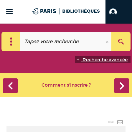
Recherche avancée
Comment s'inscrire ?
Lien
perma
Envo