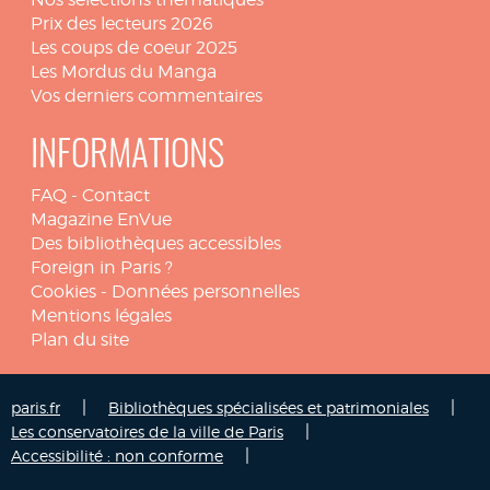
Prix des lecteurs 2026
Les coups de coeur 2025
Les Mordus du Manga
Vos derniers commentaires
INFORMATIONS
FAQ
-
Contact
Magazine EnVue
Des bibliothèques accessibles
Foreign in Paris ?
Cookies
-
Données personnelles
Mentions légales
Plan du site
|
|
paris.fr
Bibliothèques spécialisées et patrimoniales
|
Les conservatoires de la ville de Paris
|
Accessibilité : non conforme