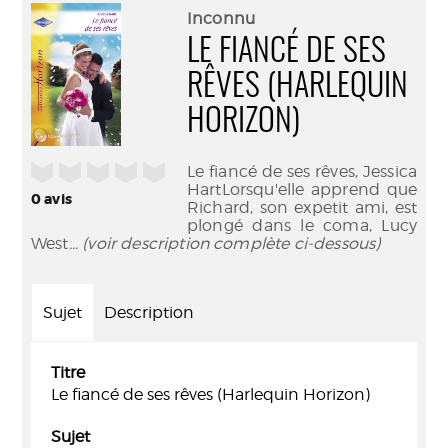
(Nouve
par
Inconnu
fenêtr
mail
LE FIANCÉ DE SES
RÊVES (HARLEQUIN
HORIZON)
/5
Le fiancé de ses rêves, Jessica
HartLorsqu'elle apprend que
0
avis
Richard, son expetit ami, est
plongé dans le coma, Lucy
West
... (voir description complète ci-dessous)
Sujet
Description
Titre
Le fiancé de ses rêves (Harlequin Horizon)
Sujet