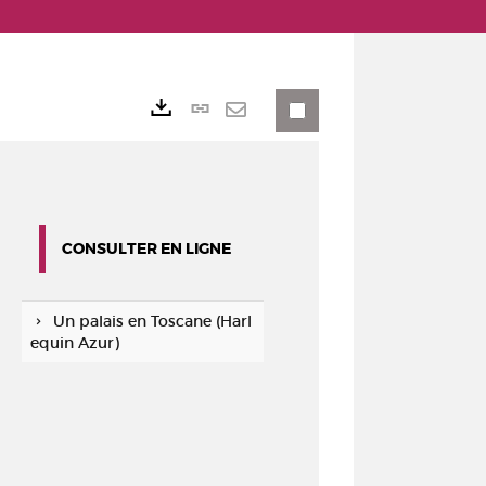
Lien
Exports
permanent
Envoyer
(Nouvelle
par
fenêtre)
mail
CONSULTER EN LIGNE
Un palais en Toscane (Harl
equin Azur)