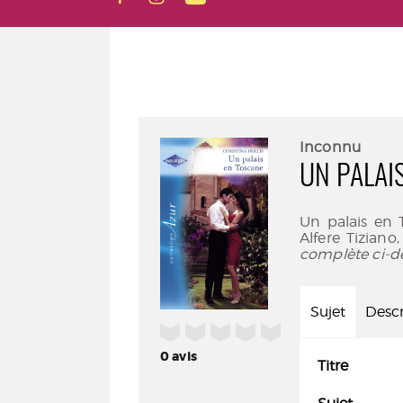
Inconnu
UN PALAI
Un palais en 
Alfere Tiziano
complète ci-d
Sujet
Descr
/5
0
avis
Titre