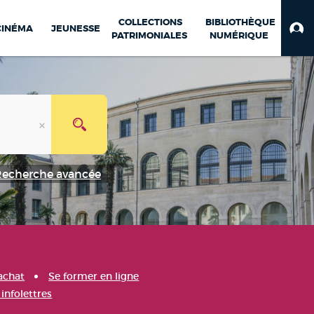
COLLECTIONS
BIBLIOTHÈQUE
CINÉMA
JEUNESSE
PATRIMONIALES
NUMÉRIQUE
Recherche avancée
achat
Se former en ligne
infolettres