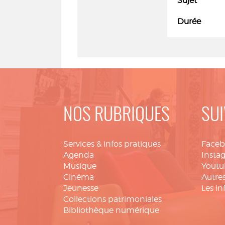
Sujet
Durée
NOS RUBRIQUES
SUI
Services & infos pratiques
Face
Agenda
Insta
Musique
Youtu
Cinéma
Autres
Jeunesse
Les in
Collections patrimoniales
Bibliothèque numérique