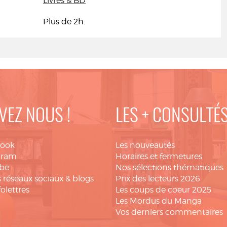
Livres & BD
Plus de 2h.
VEZ NOUS !
LES + CONSULTÉ
book
Les nouveautés
gram
Horaires et fermetures
be
Nos sélections thématiques
 réseaux sociaux & blogs
Prix des lecteurs 2026
folettres
Les coups de coeur 2025
Les Mordus du Manga
Vos derniers commentaires