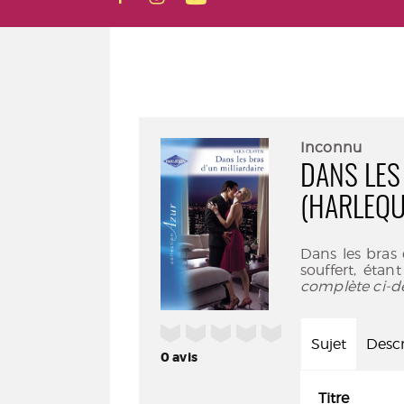
Inconnu
DANS LES
(HARLEQU
Dans les bras 
souffert, étan
complète ci-d
/5
Sujet
Descr
0
avis
Titre