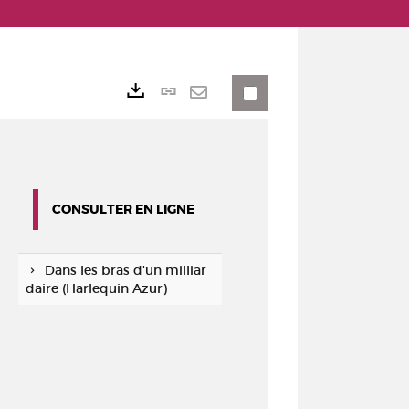
Lien
Exports
permanent
Envoyer
(Nouvelle
par
fenêtre)
mail
CONSULTER EN LIGNE
Dans les bras d'un milliar
daire (Harlequin Azur)