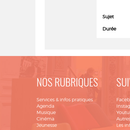
Sujet
Durée
NOS RUBRIQUES
SUI
Services & infos pratiques
Face
Agenda
Insta
Musique
Youtu
Cinéma
Autres
Jeunesse
Les in