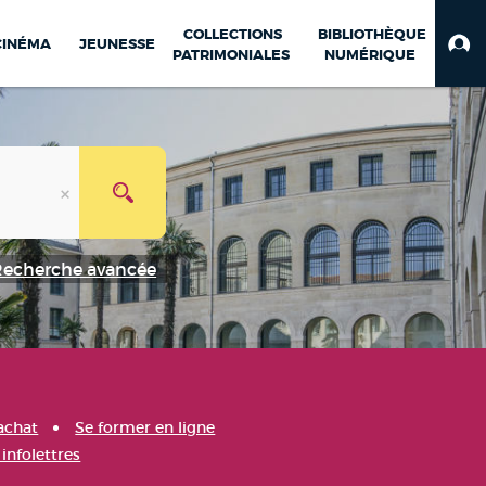
COLLECTIONS
BIBLIOTHÈQUE
CINÉMA
JEUNESSE
PATRIMONIALES
NUMÉRIQUE
Recherche avancée
achat
Se former en ligne
infolettres