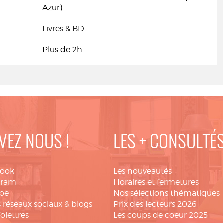
Azur)
Livres & BD
Plus de 2h.
VEZ NOUS !
LES + CONSULTÉ
book
Les nouveautés
gram
Horaires et fermetures
be
Nos sélections thématiques
 réseaux sociaux & blogs
Prix des lecteurs 2026
folettres
Les coups de coeur 2025