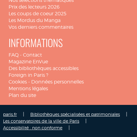
Nos sélections thématiques
Prix des lecteurs 2026
Les coups de coeur 2025
Les Mordus du Manga
Vos derniers commentaires
INFORMATIONS
FAQ
-
Contact
Magazine EnVue
Des bibliothèques accessibles
Foreign in Paris ?
Cookies
-
Données personnelles
Mentions légales
Plan du site
|
|
paris.fr
Bibliothèques spécialisées et patrimoniales
|
Les conservatoires de la ville de Paris
|
Accessibilité : non conforme