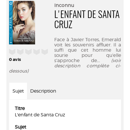
(Nouve
par
Inconnu
fenêtr
mail
L'ENFANT DE SANTA
CRUZ
Face à Javier Torres, Emerald
voit les souvenirs affluer. Il a
suffi que cet homme lui
/5
sourie pour qu’elle
0
avis
s’approche de
... (voir
description complète ci-
dessous)
Sujet
Description
Titre
L'enfant de Santa Cruz
Sujet