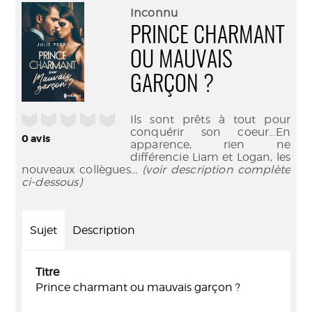
(Nouve
par
Inconnu
fenêtr
mail
PRINCE CHARMANT
OU MAUVAIS
GARÇON ?
/5
Ils sont prêts à tout pour
conquérir son coeur...En
0
avis
apparence, rien ne
différencie Liam et Logan, les
nouveaux collègues
... (voir description complète
ci-dessous)
Sujet
Description
Titre
Prince charmant ou mauvais garçon ?