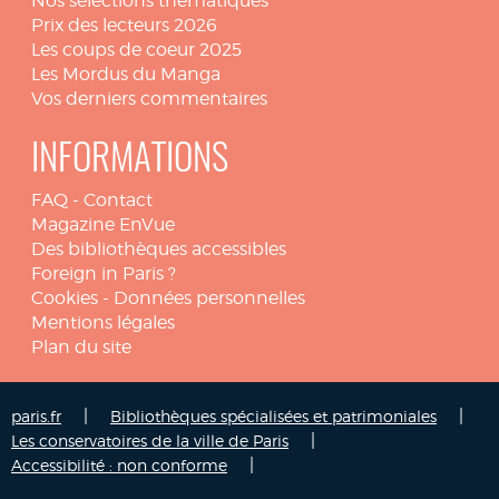
Nos sélections thématiques
Prix des lecteurs 2026
Les coups de coeur 2025
Les Mordus du Manga
Vos derniers commentaires
INFORMATIONS
FAQ
-
Contact
Magazine EnVue
Des bibliothèques accessibles
Foreign in Paris ?
Cookies
-
Données personnelles
Mentions légales
Plan du site
|
|
paris.fr
Bibliothèques spécialisées et patrimoniales
|
Les conservatoires de la ville de Paris
|
Accessibilité : non conforme