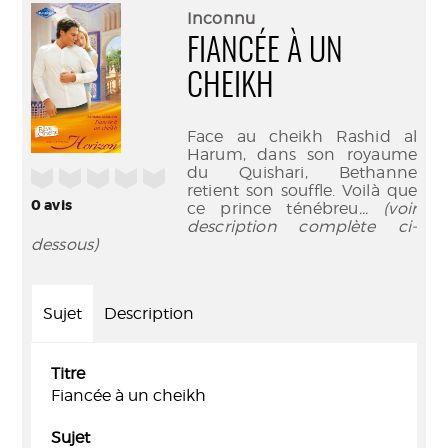
(Nouve
par
Inconnu
fenêtr
mail
FIANCÉE À UN
CHEIKH
Face au cheikh Rashid al
Harum, dans son royaume
du Quishari, Bethanne
/5
retient son souffle. Voilà que
0
avis
ce prince ténébreu
... (voir
description complète ci-
dessous)
Sujet
Description
Titre
Fiancée à un cheikh
Sujet