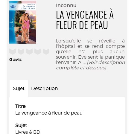
(Nouve
par
Inconnu
fenêtr
mail
LA VENGEANCE À
FLEUR DE PEAU
Lorsqu’elle se réveille à
l’hôpital et se rend compte
/5
qu’elle n’a plus aucun
souvenir, Eve sent la panique
0
avis
l’envahir. A
... (voir description
complète ci-dessous)
Sujet
Description
Titre
La vengeance à fleur de peau
Sujet
Livres & BD