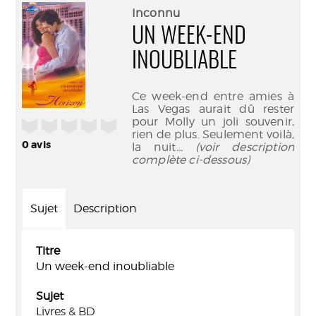
(Nouve
par
Inconnu
fenêtr
mail
UN WEEK-END
INOUBLIABLE
Ce week-end entre amies à
Las Vegas aurait dû rester
pour Molly un joli souvenir,
/5
rien de plus. Seulement voilà,
0
avis
la nuit
... (voir description
complète ci-dessous)
Sujet
Description
Titre
Un week-end inoubliable
Sujet
Livres & BD