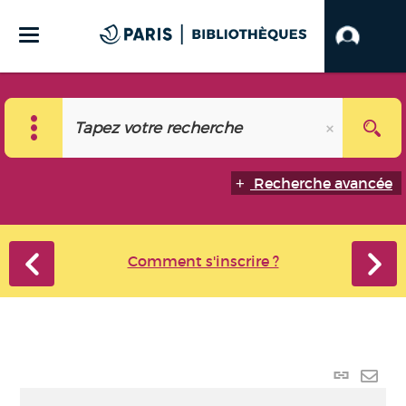
Recherche avancée
Comment s'inscrire ?
Lien
perma
Envo