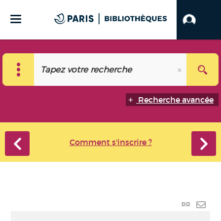
Recherche avancée
Comment s'inscrire ?
Lien
perma
Envo