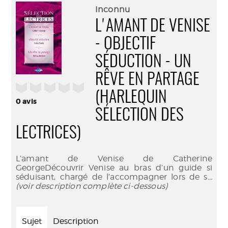
(Nouve
par
Inconnu
fenêtr
mail
L'AMANT DE VENISE
- OBJECTIF
SÉDUCTION - UN
RÊVE EN PARTAGE
/5
(HARLEQUIN
0
avis
SÉLECTION DES
LECTRICES)
L’amant de Venise de Catherine
GeorgeDécouvrir Venise au bras d’un guide si
séduisant, chargé de l’accompagner lors de s
...
(voir description complète ci-dessous)
Sujet
Description