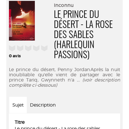
(Nouve
par
Inconnu
fenêtr
mail
LE PRINCE DU
DÉSERT - LA ROSE
DES SABLES
(HARLEQUIN
/5
PASSIONS)
0
avis
Le prince du désert, Penny JordanAprès la nuit
inoubliable qu'elle vient de partager avec le
prince Tariq, Gwynneth n'a
... (voir description
complète ci-dessous)
Sujet
Description
Titre
Le prince du désert - La rose des sables