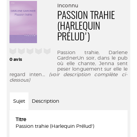
(Nouve
par
Inconnu
fenêtr
mail
PASSION TRAHIE
(HARLEQUIN
PRÉLUD')
/5
Passion trahie, Darlene
GardnerUn soir, dans le pub
0
avis
où elle chante, Jenna sent
peser longuement sur elle le
regard inten
... (voir description complète ci-
dessous)
Sujet
Description
Titre
Passion trahie (Harlequin Prélud')