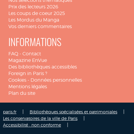
Nos sélections thématiques
Prix des lecteurs 2026
Les coups de coeur 2025
Les Mordus du Manga
Vos derniers commentaires
INFORMATIONS
FAQ
-
Contact
Magazine EnVue
Des bibliothèques accessibles
Foreign in Paris ?
Cookies
-
Données personnelles
Mentions légales
Plan du site
|
|
paris.fr
Bibliothèques spécialisées et patrimoniales
|
Les conservatoires de la ville de Paris
|
Accessibilité : non conforme