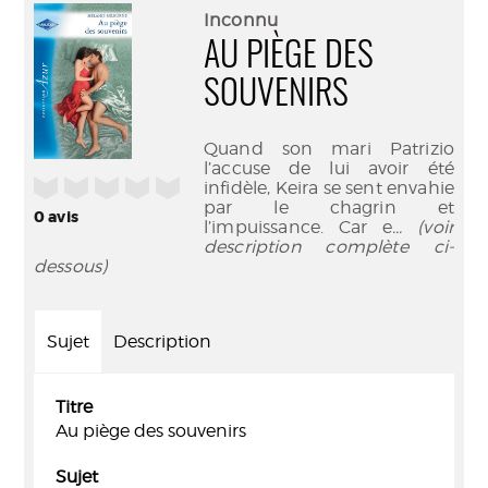
(Nouve
par
Inconnu
fenêtr
mail
AU PIÈGE DES
SOUVENIRS
Quand son mari Patrizio
l’accuse de lui avoir été
/5
infidèle, Keira se sent envahie
par le chagrin et
0
avis
l’impuissance. Car e
... (voir
description complète ci-
dessous)
Sujet
Description
Titre
Au piège des souvenirs
Sujet