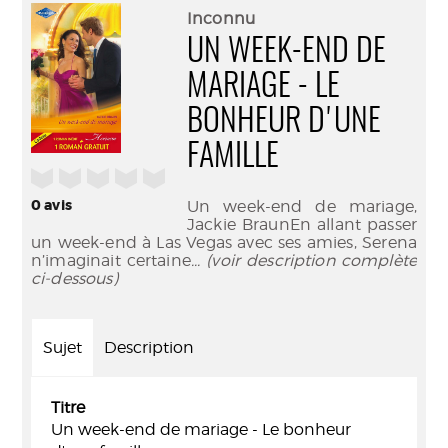
(Nouve
par
Inconnu
fenêtr
mail
UN WEEK-END DE
MARIAGE - LE
BONHEUR D'UNE
FAMILLE
/5
0
avis
Un week-end de mariage,
Jackie BraunEn allant passer
un week-end à Las Vegas avec ses amies, Serena
n’imaginait certaine
... (voir description complète
ci-dessous)
Sujet
Description
Titre
Un week-end de mariage - Le bonheur