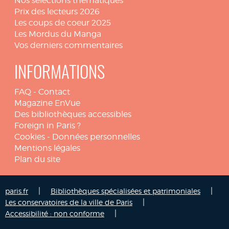
Nos sélections thématiques
Prix des lecteurs 2026
Les coups de coeur 2025
Les Mordus du Manga
Vos derniers commentaires
INFORMATIONS
FAQ
-
Contact
Magazine EnVue
Des bibliothèques accessibles
Foreign in Paris ?
Cookies
-
Données personnelles
Mentions légales
Plan du site
|
|
paris.fr
Bibliothèques spécialisées et patrimoniales
|
Les conservatoires de la ville de Paris
|
Accessibilité : non conforme