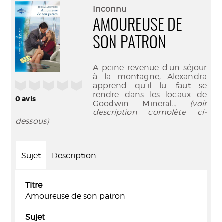
(Nouve
par
Inconnu
fenêtr
mail
AMOUREUSE DE
SON PATRON
A peine revenue d'un séjour
à la montagne, Alexandra
/5
apprend qu'il lui faut se
rendre dans les locaux de
0
avis
Goodwin Mineral
... (voir
description complète ci-
dessous)
Sujet
Description
Titre
Amoureuse de son patron
Sujet