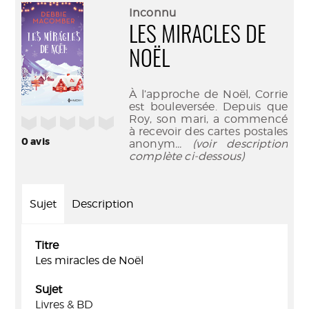
(Nouve
par
Inconnu
fenêtr
mail
LES MIRACLES DE
NOËL
À l’approche de Noël, Corrie
est bouleversée. Depuis que
Roy, son mari, a commencé
/5
à recevoir des cartes postales
0
avis
anonym
... (voir description
complète ci-dessous)
Sujet
Description
Titre
Les miracles de Noël
Sujet
Livres & BD