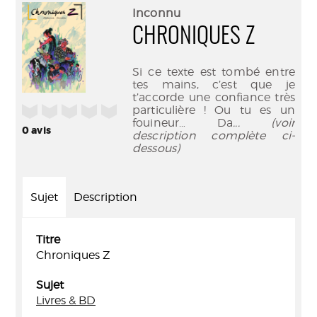
(Nouve
par
Inconnu
fenêtr
mail
CHRONIQUES Z
Si ce texte est tombé entre
tes mains, c’est que je
t’accorde une confiance très
/5
particulière ! Ou tu es un
fouineur… Da
... (voir
0
avis
description complète ci-
dessous)
Sujet
Description
Titre
Chroniques Z
Sujet
Livres & BD