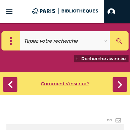
Recherche avancée
Comment s'inscrire ?
Lien
perma
Envo