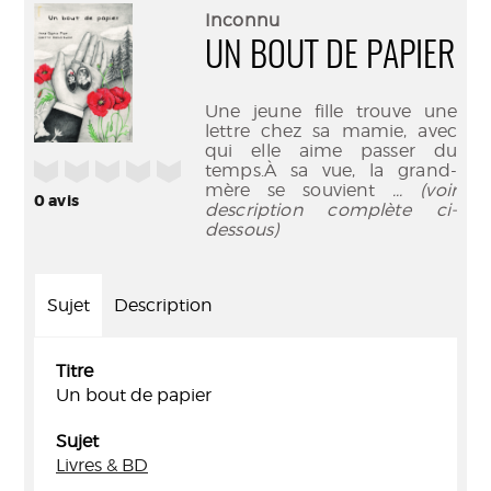
(Nouve
par
Inconnu
fenêtr
mail
UN BOUT DE PAPIER
Une jeune fille trouve une
lettre chez sa mamie, avec
qui elle aime passer du
/5
temps.À sa vue, la grand-
mère se souvient
... (voir
0
avis
description complète ci-
dessous)
Sujet
Description
Titre
Un bout de papier
Sujet
Livres & BD