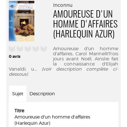
(Nouve
par
Inconnu
fenêtr
mail
AMOUREUSE D'UN
HOMME D'AFFAIRES
(HARLEQUIN AZUR)
/5
Amoureuse d'un homme
d'affaires, Carol MarinelliTrois
0
avis
jours avant Noël, Ainslie fait
la connaissance d'Elijah
Vanaldi, u
... (voir description complète ci-
dessous)
Sujet
Description
Titre
Amoureuse d'un homme d'affaires
(Harlequin Azur)