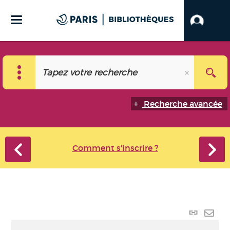
Recherche avancée
Comment s'inscrire ?
Lien
perma
Envo