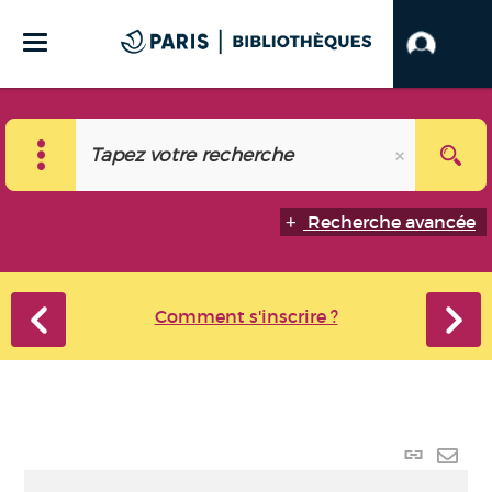
Recherche avancée
Comment s'inscrire ?
Lien
perma
Envo