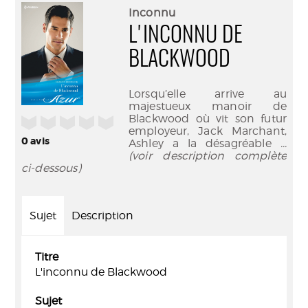
(Nouve
par
Inconnu
fenêtr
mail
L'INCONNU DE
BLACKWOOD
Lorsqu’elle arrive au
majestueux manoir de
Blackwood où vit son futur
/5
employeur, Jack Marchant,
0
avis
Ashley a la désagréable
...
(voir description complète
ci-dessous)
Sujet
Description
Titre
L'inconnu de Blackwood
Sujet