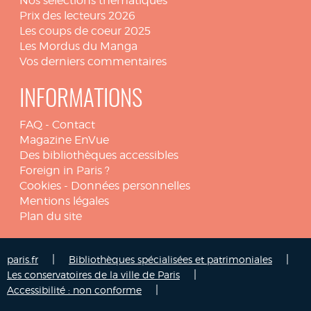
Nos sélections thématiques
Prix des lecteurs 2026
Les coups de coeur 2025
Les Mordus du Manga
Vos derniers commentaires
INFORMATIONS
FAQ
-
Contact
Magazine EnVue
Des bibliothèques accessibles
Foreign in Paris ?
Cookies
-
Données personnelles
Mentions légales
Plan du site
|
|
paris.fr
Bibliothèques spécialisées et patrimoniales
|
Les conservatoires de la ville de Paris
|
Accessibilité : non conforme