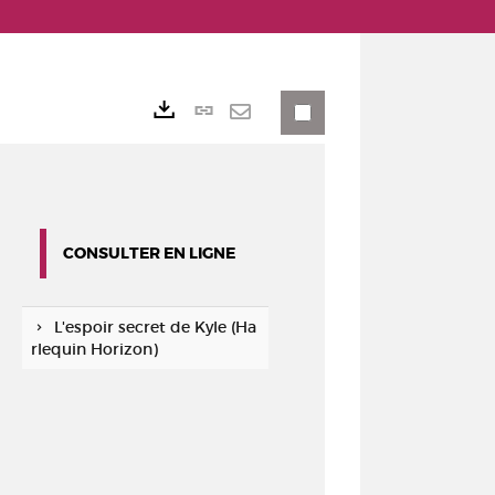
Lien
Exports
permanent
Envoyer
(Nouvelle
par
fenêtre)
mail
CONSULTER EN LIGNE
L'espoir secret de Kyle (Ha
rlequin Horizon)