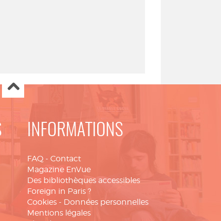
S
INFORMATIONS
FAQ
-
Contact
Magazine EnVue
Des bibliothèques accessibles
Foreign in Paris ?
Cookies
-
Données personnelles
Mentions légales