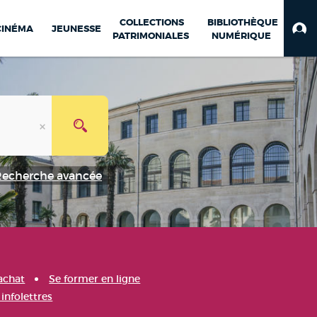
COLLECTIONS
BIBLIOTHÈQUE
CINÉMA
JEUNESSE
PATRIMONIALES
NUMÉRIQUE
Recherche avancée
achat
Se former en ligne
infolettres