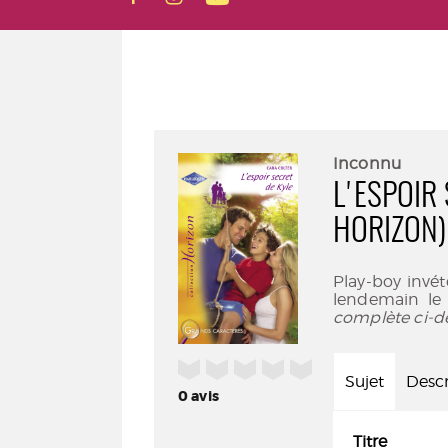
Inconnu
L'ESPOIR
HORIZON)
Play-boy invét
lendemain le t
complète ci-d
/5
Sujet
Descr
0
avis
Titre