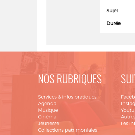
Sujet
Durée
NOS RUBRIQUES
SUI
Services & infos pratiques
Face
Agenda
Insta
Musique
Youtu
Cinéma
Autres
Jeunesse
Les in
Collections patrimoniales