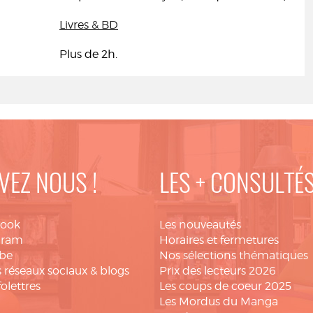
Livres & BD
Plus de 2h.
VEZ NOUS !
LES + CONSULTÉ
book
Les nouveautés
gram
Horaires et fermetures
be
Nos sélections thématiques
 réseaux sociaux & blogs
Prix des lecteurs 2026
folettres
Les coups de coeur 2025
Les Mordus du Manga