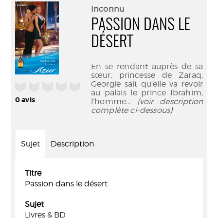
(Nouve
par
Inconnu
fenêtr
mail
PASSION DANS LE
DÉSERT
En se rendant auprès de sa
sœur, princesse de Zaraq,
Georgie sait qu’elle va revoir
/5
au palais le prince Ibrahim,
0
avis
l’homme
... (voir description
complète ci-dessous)
Sujet
Description
Titre
Passion dans le désert
Sujet
Livres & BD