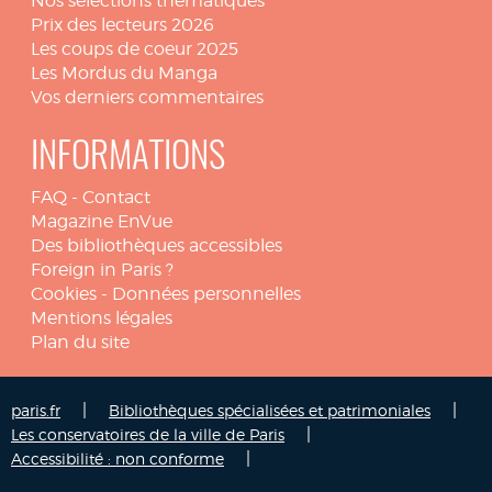
Nos sélections thématiques
Prix des lecteurs 2026
Les coups de coeur 2025
Les Mordus du Manga
Vos derniers commentaires
INFORMATIONS
FAQ
-
Contact
Magazine EnVue
Des bibliothèques accessibles
Foreign in Paris ?
Cookies
-
Données personnelles
Mentions légales
Plan du site
|
|
paris.fr
Bibliothèques spécialisées et patrimoniales
|
Les conservatoires de la ville de Paris
|
Accessibilité : non conforme