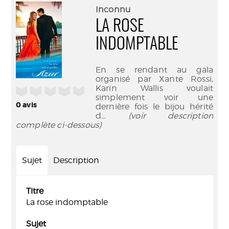
(Nouve
par
Inconnu
fenêtr
mail
LA ROSE
INDOMPTABLE
En se rendant au gala
organisé par Xante Rossi,
Karin Wallis voulait
/5
simplement voir une
0
avis
dernière fois le bijou hérité
d
... (voir description
complète ci-dessous)
Sujet
Description
Titre
La rose indomptable
Sujet