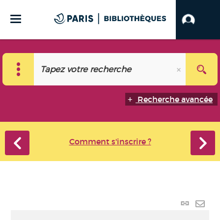
Recherche avancée
Comment s'inscrire ?
Lien
perma
Envo