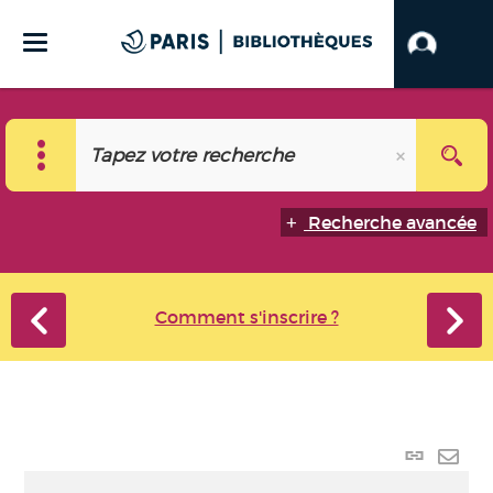
Recherche avancée
Comment s'inscrire ?
Lien
perma
Envo