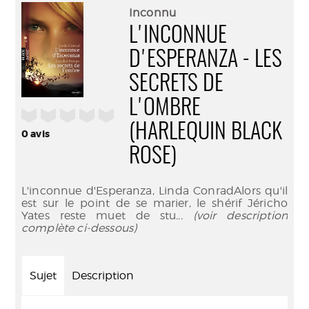
(Nouve
par
Inconnu
fenêtr
mail
L'INCONNUE
D'ESPERANZA - LES
SECRETS DE
L'OMBRE
/5
(HARLEQUIN BLACK
0
avis
ROSE)
L'inconnue d'Esperanza, Linda ConradAlors qu'il
est sur le point de se marier, le shérif Jéricho
Yates reste muet de stu
... (voir description
complète ci-dessous)
Sujet
Description