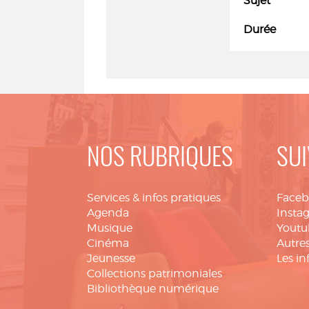
Sujet
Durée
NOS RUBRIQUES
SUI
Services & infos pratiques
Face
Agenda
Insta
Musique
Youtu
Cinéma
Autres
Jeunesse
Les in
Collections patrimoniales
Bibliothèque numérique