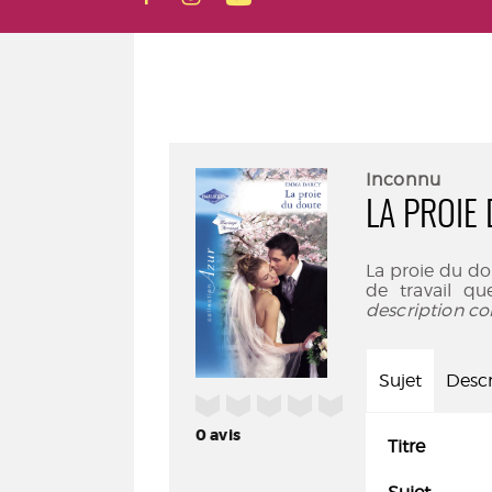
Inconnu
LA PROIE
La proie du d
de travail q
description co
Sujet
Descr
/5
0
avis
Titre