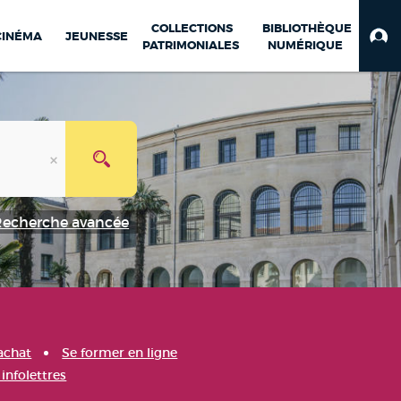
COLLECTIONS
BIBLIOTHÈQUE
CINÉMA
JEUNESSE
PATRIMONIALES
NUMÉRIQUE
Recherche avancée
achat
Se former en ligne
infolettres