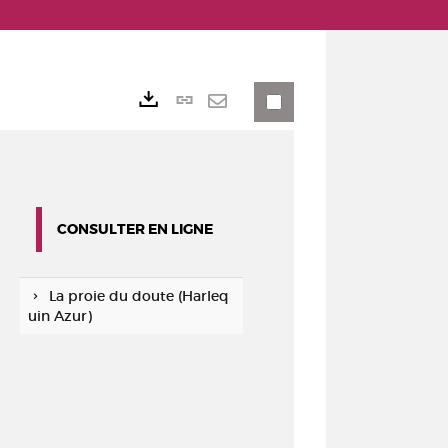
Lien
Exports
permanent
Envoyer
(Nouvelle
par
fenêtre)
mail
CONSULTER EN LIGNE
La proie du doute (Harleq
uin Azur)