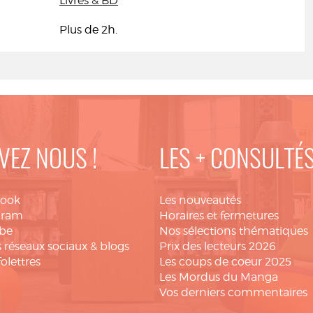
Livres & BD
Plus de 2h.
VEZ NOUS !
LES + CONSULTÉ
book
Les nouveautés
gram
Horaires et fermetures
be
Nos sélections thématiques
 réseaux sociaux & blogs
Prix des lecteurs 2026
folettres
Les coups de coeur 2025
Les Mordus du Manga
Vos derniers commentaires