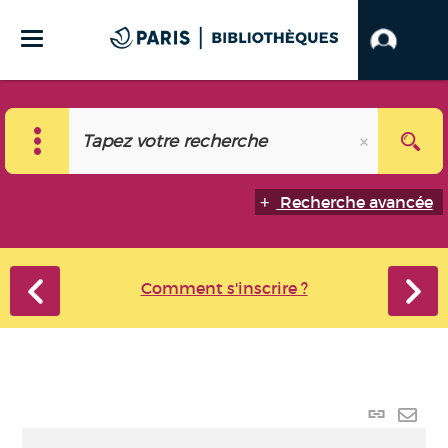
Recherche avancée
Comment s'inscrire ?
Lien
perma
Envo