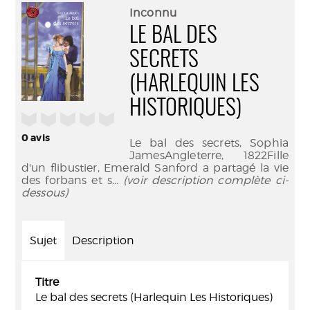
(Nouve
par
Inconnu
fenêtr
mail
LE BAL DES
SECRETS
(HARLEQUIN LES
HISTORIQUES)
/5
0
avis
Le bal des secrets, Sophia
JamesAngleterre, 1822Fille
d'un flibustier, Emerald Sanford a partagé la vie
des forbans et s
... (voir description complète ci-
dessous)
Sujet
Description
Titre
Le bal des secrets (Harlequin Les Historiques)