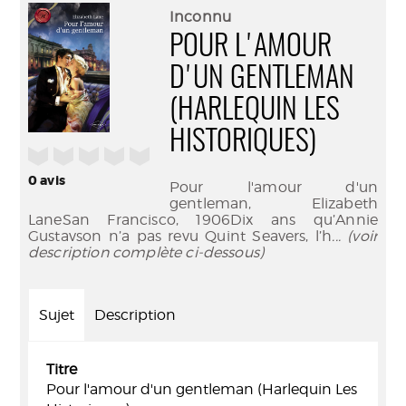
(Nouve
par
Inconnu
fenêtr
mail
POUR L'AMOUR
D'UN GENTLEMAN
(HARLEQUIN LES
HISTORIQUES)
/5
0
avis
Pour l'amour d'un
gentleman, Elizabeth
LaneSan Francisco, 1906Dix ans qu’Annie
Gustavson n’a pas revu Quint Seavers, l’h
... (voir
description complète ci-dessous)
Sujet
Description
Titre
Pour l'amour d'un gentleman (Harlequin Les