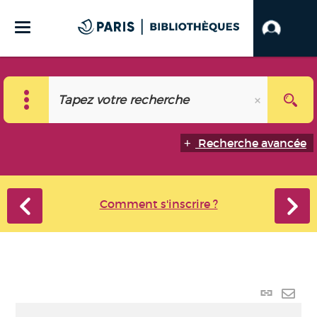
Recherche avancée
Comment s'inscrire ?
Lien
perma
Envo